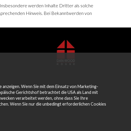
 Insbesondere werden Inhalte Dritter als solche
ntsprechenden Hinweis. Bei Bekanntwerden von
e anzeigen. Wenn Sie mit dem Einsatz von Marketing-
DAN-WOOD PARTNER
opäische Gerichtshof betrachtet die USA als Land mit
wecken verarbeitet werden, ohne dass Sie Ihre
zur Dan-Wood Seite
schen. Wenn Sie nur die unbedingt erforderlichen Cookies