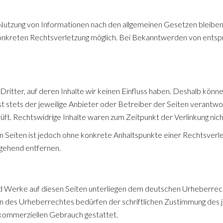
Nutzung von Informationen nach den allgemeinen Gesetzen bleiben h
 konkreten Rechtsverletzung möglich. Bei Bekanntwerden von ents
ritter, auf deren Inhalte wir keinen Einfluss haben. Deshalb könn
ist stets der jeweilige Anbieter oder Betreiber der Seiten verantwo
ft. Rechtswidrige Inhalte waren zum Zeitpunkt der Verlinkung nic
ten Seiten ist jedoch ohne konkrete Anhaltspunkte einer Rechtsver
gehend entfernen.
nd Werke auf diesen Seiten unterliegen dem deutschen Urheberrecht
 des Urheberrechtes bedürfen der schriftlichen Zustimmung des j
t kommerziellen Gebrauch gestattet.