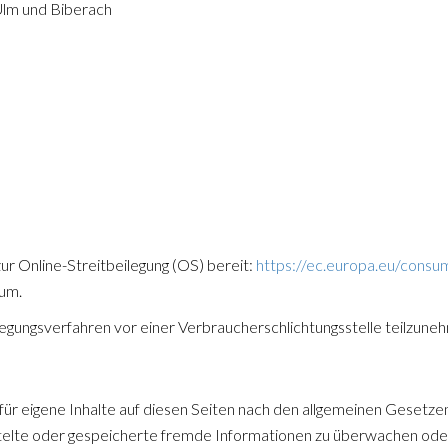
Ulm und Biberach
ur Online-Streitbeilegung (OS) bereit:
https://ec.europa.eu/consu
sum.
eilegungsverfahren vor einer Verbraucherschlichtungsstelle teilzune
ür eigene Inhalte auf diesen Seiten nach den allgemeinen Gesetzen
ttelte oder gespeicherte fremde Informationen zu überwachen oder