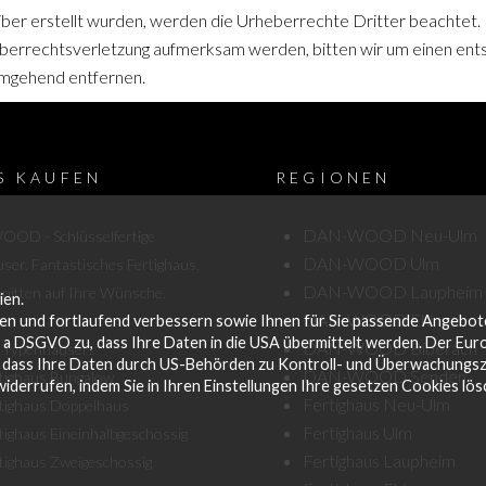
eiber erstellt wurden, werden die Urheberrechte Dritter beachtet.
heberrechtsverletzung aufmerksam werden, bitten wir um einen e
umgehend entfernen.
S KAUFEN
REGIONEN
DAN-WOOD Neu-Ulm
OD - Schlüsselfertige
DAN-WOOD Ulm
ser. Fantastisches Fertighaus,
DAN-WOOD Laupheim
nitten auf Ihre Wünsche.
ien.
DAN-WOOD Ehingen
en und fortlaufend verbessern sowie Ihnen für Sie passende Angebot
it. a DSGVO zu, dass Ihre Daten in die USA übermittelt werden. Der Eur
DAN-WOOD Biberach
 Typenhäuser:
, dass Ihre Daten durch US-Behörden zu Kontroll- und Überwachungsz
DAN-WOOD Senden
tighaus Bungalow
widerrufen, indem Sie in Ihren Einstellungen Ihre gesetzen Cookies lö
Fertighaus Neu-Ulm
tighaus Doppelhaus
Fertighaus Ulm
tighaus Eineinhalbgeschossig
Fertighaus Laupheim
tighaus Zweigeschossig