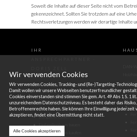
Soweit die Inhalte auf dieser Seite nicht vom Betr
gekennzeichnet. Sollten Sie trotzdem auf eine Ur
Rechtsverletzungen werden wir derartige Inhalte 
IHR
HAU
ANSPRECHPARTNER
-
DAN-WO
DORIS ZELL
Wir verwenden Cookies
Holzhäu
zugesch
Wir verwenden Cookies, Tracking- und (Re-)Targeting-Technolog
Ich berate Sie zu den Themen
Damit wollen wir unsere Webseiten benutzerfreundlicher gestalt
Doppelhaus bauen
Cookies einverstanden sind stimmen Sie gem. Art. 49 Abs 1 S. 1 l
Unsere
Doppelhaus kaufen
unzureichendem Datenschutzniveau. Es besteht daher das Risiko
Fer
Betroffenenrechte haben. Sie können Ihre Einwilligung jederzeit 
Bungalow bauen
Fer
akzeptieren, findet eine Übermittlung nicht statt.
Bungalow kaufen
Fer
Einfamilienhaus bauen
Fer
Alle Cookies akzeptieren
Einfamilienhaus kaufen