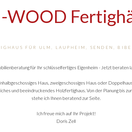
-WOOD Fertighä
GHAUS FÜR ULM, LAUPHEIM, SENDEN, BIB
ilienberatung für Ihr schlüsselfertiges Eigenheim - Jetzt beraten l
inhalbgeschossiges Haus, zweigeschossiges Haus oder Doppelhau
nliches und beeindruckendes Holzfertighaus. Von der Planung bis zu
stehe ich Ihnen beratend zur Seite.
Ich freue mich auf Ihr Projekt!
Doris Zell