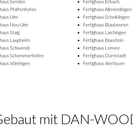
ghaus Senden
Fertighaus Erbach
ghaus Pfaffenhofen
Fertighaus Allmendingen
ghaus Ulm
Fertighaus Schelklingen
ghaus Neu-Ulm
Fertighaus Blaubeuren
haus Staig
Fertighaus Laichingen
ghaus Laupheim
Fertighaus Blaustein
ghaus Schwendi
Fertighaus Lonsee
ghaus Schemmerhofen
Fertighaus Dornstadt
ghaus Vöhringen
Fertighaus Illertissen
Gebaut mit DAN-WOO