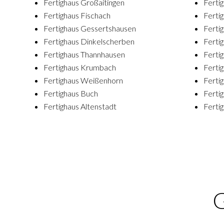
Fertighaus Großaitingen
Ferti
Fertighaus Fischach
Ferti
Fertighaus Gessertshausen
Ferti
Fertighaus Dinkelscherben
Ferti
Fertighaus Thannhausen
Fertig
Fertighaus Krumbach
Ferti
Fertighaus Weißenhorn
Ferti
Fertighaus Buch
Ferti
Fertighaus Altenstadt
Ferti